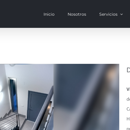
Inicio
Nosotros
Servicios
D
V
d
C
H
p