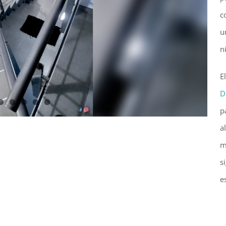
c
u
n
E
D
p
a
m
s
e