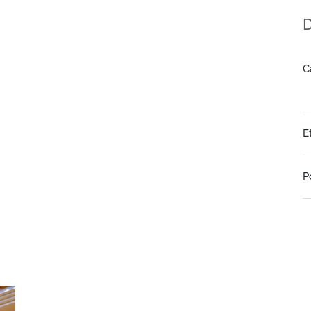
D
C
E
P