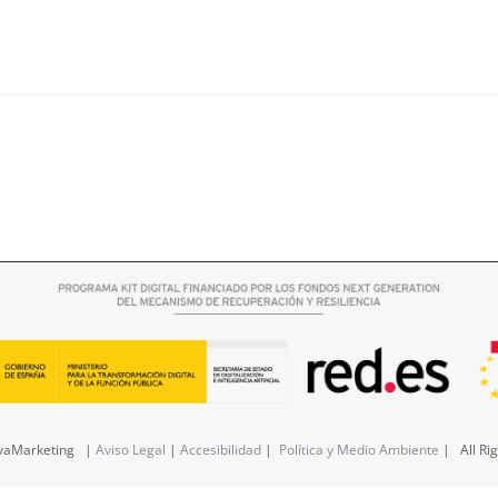
Vivienda Rodriguez-Camacho
ovaMarketing |
Aviso Legal
|
Accesibilidad
|
Política y Medio Ambiente
| All Ri